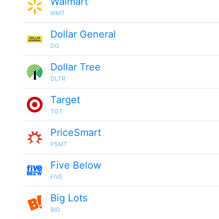
Walmart
WMT
Dollar General
DG
Dollar Tree
DLTR
Target
TGT
PriceSmart
PSMT
Five Below
FIVE
Big Lots
BIG