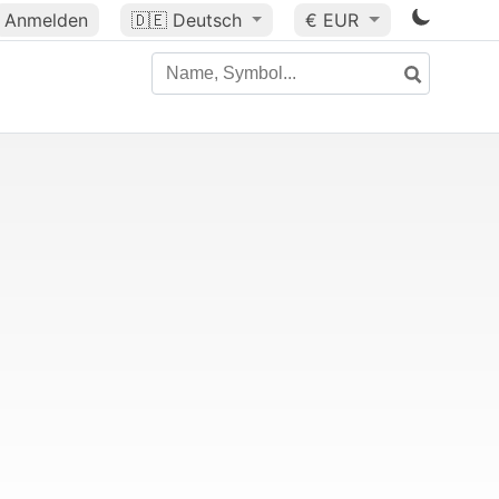
Anmelden
🇩🇪
Deutsch
€ EUR