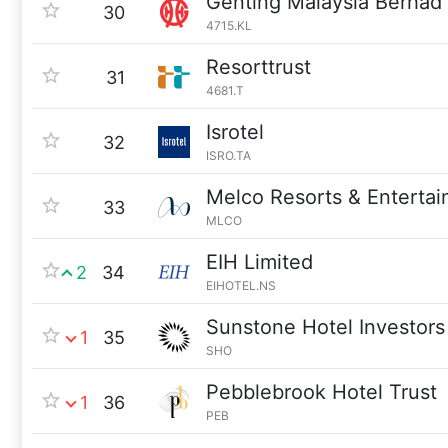
Genting Malaysia Berhad
30
4715.KL
Resorttrust
31
4681.T
Isrotel
32
ISRO.TA
Melco Resorts & Enterta
33
MLCO
EIH Limited
2
34
EIHOTEL.NS
Sunstone Hotel Investors
1
35
SHO
Pebblebrook Hotel Trust
1
36
PEB