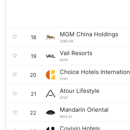
MGM China Holdings
18
2282.HK
Vail Resorts
19
MTN
Choice Hotels Internation
20
CHH
Atour Lifestyle
21
ATAT
Mandarin Oriental
22
M04.SI
Covivio Hotels