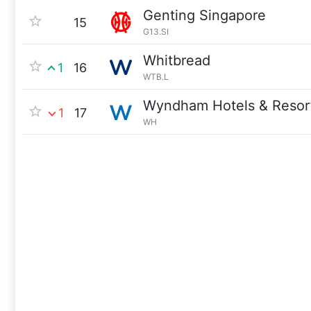
Genting Singapore
15
G13.SI
Whitbread
1
16
WTB.L
Wyndham Hotels & Resor
1
17
WH