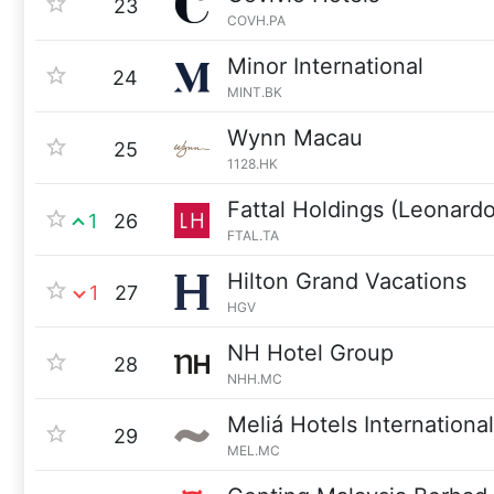
23
COVH.PA
Minor International
24
MINT.BK
Wynn Macau
25
1128.HK
Fattal Holdings (Leonardo
1
26
FTAL.TA
Hilton Grand Vacations
1
27
HGV
NH Hotel Group
28
NHH.MC
Meliá Hotels International
29
MEL.MC