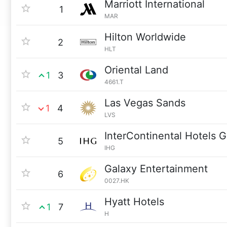
Marriott International
1
MAR
Hilton Worldwide
2
HLT
Oriental Land
1
3
4661.T
Las Vegas Sands
1
4
LVS
InterContinental Hotels 
5
IHG
Galaxy Entertainment
6
0027.HK
Hyatt Hotels
1
7
H