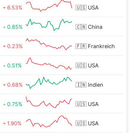
6.53%
🇺🇸
USA
0.85%
🇨🇳
China
0.23%
🇫🇷
Frankreich
0.51%
🇺🇸
USA
0.68%
🇮🇳
Indien
0.75%
🇺🇸
USA
1.90%
🇺🇸
USA