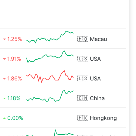
1.25%
🇲🇴
Macau
1.91%
🇺🇸
USA
1.86%
🇺🇸
USA
1.18%
🇨🇳
China
0.00%
🇭🇰
Hongkong