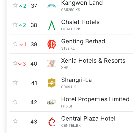
Kangwon Land
2
37
035250.KS
Chalet Hotels
2
38
CHALET.NS
Genting Berhad
1
39
3182.KL
Xenia Hotels & Resorts
3
40
XHR
Shangri-La
41
0069.HK
Hotel Properties Limited
42
H15.SI
Central Plaza Hotel
43
CENTEL.BK