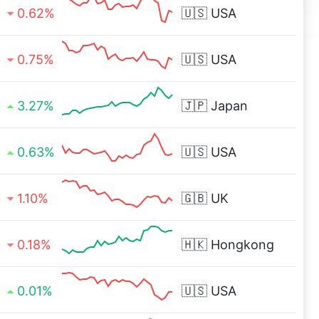
0.62%
🇺🇸
USA
0.75%
🇺🇸
USA
3.27%
🇯🇵
Japan
0.63%
🇺🇸
USA
1.10%
🇬🇧
UK
0.18%
🇭🇰
Hongkong
0.01%
🇺🇸
USA