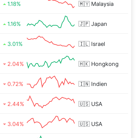
1.18%
🇲🇾
Malaysia
1.16%
🇯🇵
Japan
3.01%
🇮🇱
Israel
2.04%
🇭🇰
Hongkong
0.72%
🇮🇳
Indien
2.44%
🇺🇸
USA
3.04%
🇺🇸
USA