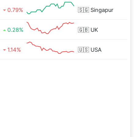
0.79%
🇸🇬
Singapur
0.28%
🇬🇧
UK
1.14%
🇺🇸
USA