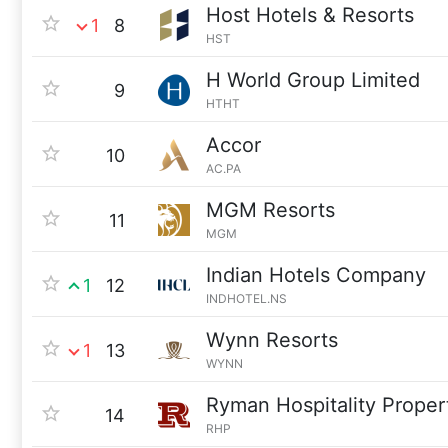
Host Hotels & Resorts
1
8
HST
H World Group Limited
9
HTHT
Accor
10
AC.PA
MGM Resorts
11
MGM
Indian Hotels Company
1
12
INDHOTEL.NS
Wynn Resorts
1
13
WYNN
Ryman Hospitality Proper
14
RHP