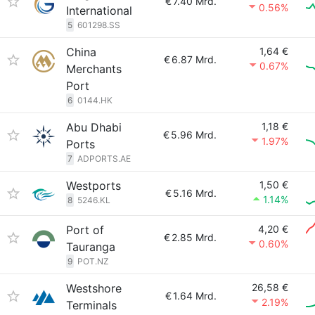
€
7.40 Mrd.
0.56%
International
5
601298.SS
China
1,64 €
€
6.87 Mrd.
0.67%
Merchants
Port
6
0144.HK
Abu Dhabi
1,18 €
€
5.96 Mrd.
1.97%
Ports
7
ADPORTS.AE
Westports
1,50 €
€
5.16 Mrd.
1.14%
8
5246.KL
Port of
4,20 €
€
2.85 Mrd.
0.60%
Tauranga
9
POT.NZ
Westshore
26,58 €
€
1.64 Mrd.
2.19%
Terminals