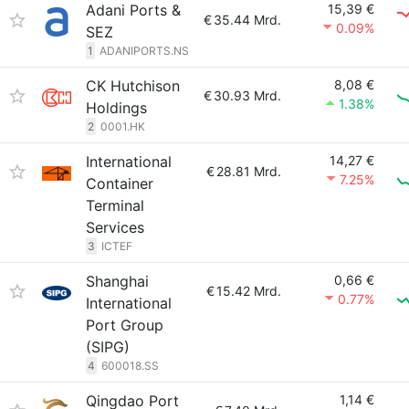
Adani Ports &
15,39 €
€
35.44 Mrd.
0.09%
SEZ
1
ADANIPORTS.NS
CK Hutchison
8,08 €
€
30.93 Mrd.
1.38%
Holdings
2
0001.HK
International
14,27 €
€
28.81 Mrd.
7.25%
Container
Terminal
Services
3
ICTEF
Shanghai
0,66 €
€
15.42 Mrd.
0.77%
International
Port Group
(SIPG)
4
600018.SS
Qingdao Port
1,14 €