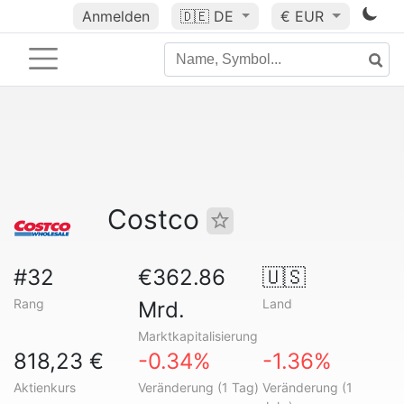
Anmelden
🇩🇪
DE
€ EUR
Costco
#32
€362.86
🇺🇸
Rang
Land
Mrd.
Marktkapitalisierung
818,23 €
-0.34%
-1.36%
Aktienkurs
Veränderung (1 Tag)
Veränderung (1