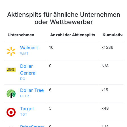
Aktiensplits für ähnliche Unternehmen
oder Wettbewerber
Unternehmen
Anzahl der Aktiensplits
Kumulativer 
Walmart
10
x1536
WMT
Dollar
0
N/A
General
DG
Dollar Tree
6
x15
DLTR
Target
5
x48
TGT
0
N/A