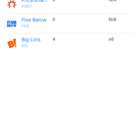
PriceSmart
PSMT
Five Below
0
N/A
FIVE
Big Lots
4
x6
BIG