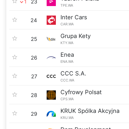
1
23
TPE.WA
Inter Cars
24
CAR.WA
Grupa Kety
25
KTY.WA
Enea
26
ENA.WA
CCC S.A.
27
CCC.WA
Cyfrowy Polsat
28
CPS.WA
KRUK Spólka Akcyjna
29
KRU.WA