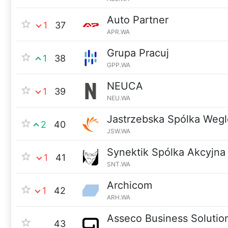
Auto Partner
1
37
APR.WA
Grupa Pracuj
1
38
GPP.WA
NEUCA
1
39
NEU.WA
Jastrzebska Spólka Weg
2
40
JSW.WA
Synektik Spólka Akcyjna
1
41
SNT.WA
Archicom
1
42
ARH.WA
Asseco Business Solutio
43