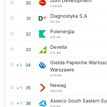
Dom Development
30
DOM.WA
Diagnostyka S.A.
31
DIA.WA
Polenergia
32
PEP.WA
Develia
33
DVL.WA
Gielda Papierów Wartos
1
34
Warszawie
GPW.WA
Newag
1
35
NWG.WA
Asseco South Eastern E
1
36
ASE.WA