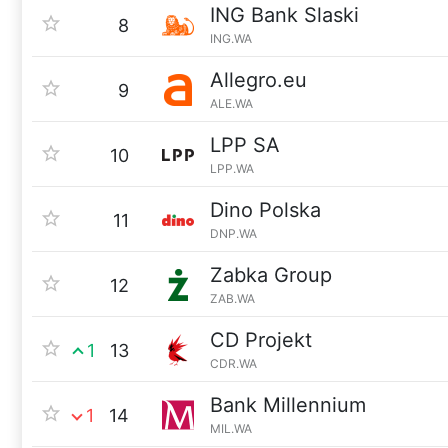
ING Bank Slaski
8
ING.WA
Allegro.eu
9
ALE.WA
LPP SA
10
LPP.WA
Dino Polska
11
DNP.WA
Zabka Group
12
ZAB.WA
CD Projekt
1
13
CDR.WA
Bank Millennium
1
14
MIL.WA