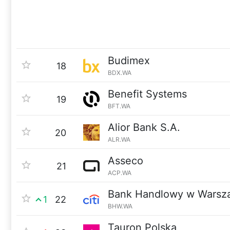
Budimex
18
BDX.WA
Benefit Systems
19
BFT.WA
Alior Bank S.A.
20
ALR.WA
Asseco
21
ACP.WA
Bank Handlowy w Warsz
1
22
BHW.WA
Tauron Polska