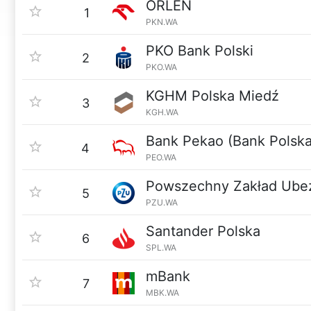
ORLEN
1
PKN.WA
PKO Bank Polski
2
PKO.WA
KGHM Polska Miedź
3
KGH.WA
Bank Pekao (Bank Polska
4
PEO.WA
Powszechny Zakład Ube
5
PZU.WA
Santander Polska
6
SPL.WA
mBank
7
MBK.WA