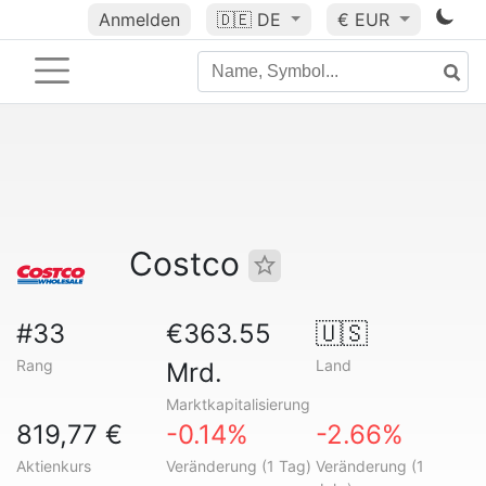
Anmelden
🇩🇪
DE
€ EUR
Costco
#33
€363.55
🇺🇸
Rang
Land
Mrd.
Marktkapitalisierung
819,77 €
-0.14%
-2.66%
Aktienkurs
Veränderung (1 Tag)
Veränderung (1