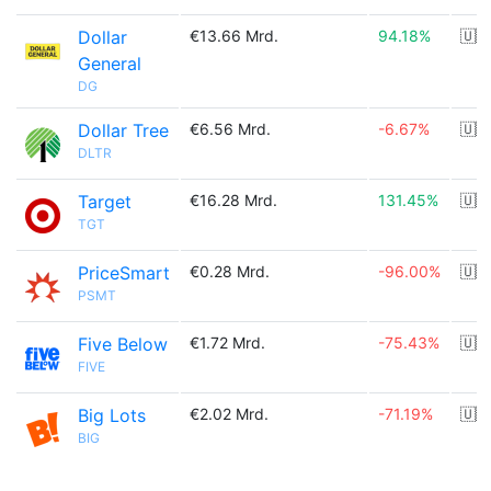
Dollar
€13.66 Mrd.
94.18%
🇺🇸
General
DG
Dollar Tree
€6.56 Mrd.
-6.67%
🇺🇸
DLTR
Target
€16.28 Mrd.
131.45%
🇺🇸
TGT
PriceSmart
€0.28 Mrd.
-96.00%
🇺🇸
PSMT
Five Below
€1.72 Mrd.
-75.43%
🇺🇸
FIVE
Big Lots
€2.02 Mrd.
-71.19%
🇺🇸
BIG