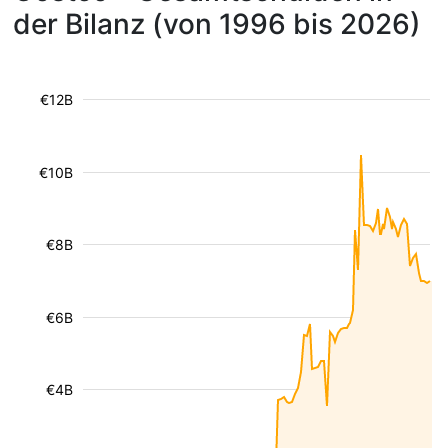
der Bilanz (von 1996 bis 2026)
€12B
€10B
€8B
€6B
€4B