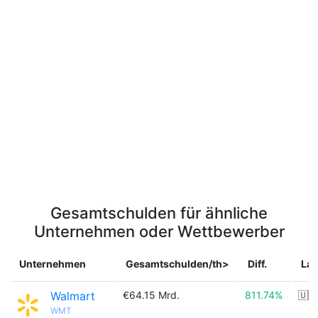
Gesamtschulden für ähnliche
Unternehmen oder Wettbewerber
Unternehmen
Gesamtschulden/th>
Diff.
La
Walmart
€64.15 Mrd.
811.74%
🇺🇸
WMT