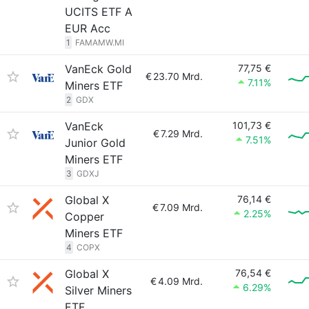
UCITS ETF A
EUR Acc
1
FAMAMW.MI
VanEck Gold
77,75 €
€
23.70 Mrd.
7.11%
Miners ETF
2
GDX
VanEck
101,73 €
€
7.29 Mrd.
7.51%
Junior Gold
Miners ETF
3
GDXJ
Global X
76,14 €
€
7.09 Mrd.
2.25%
Copper
Miners ETF
4
COPX
Global X
76,54 €
€
4.09 Mrd.
6.29%
Silver Miners
ETF