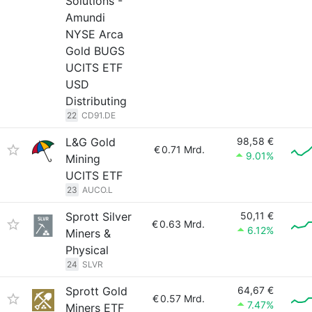
Solutions -
Amundi
NYSE Arca
Gold BUGS
UCITS ETF
USD
Distributing
22
CD91.DE
L&G Gold
98,58 €
€
0.71 Mrd.
9.01%
Mining
UCITS ETF
23
AUCO.L
Sprott Silver
50,11 €
€
0.63 Mrd.
6.12%
Miners &
Physical
24
SLVR
Sprott Gold
64,67 €
€
0.57 Mrd.
7.47%
Miners ETF