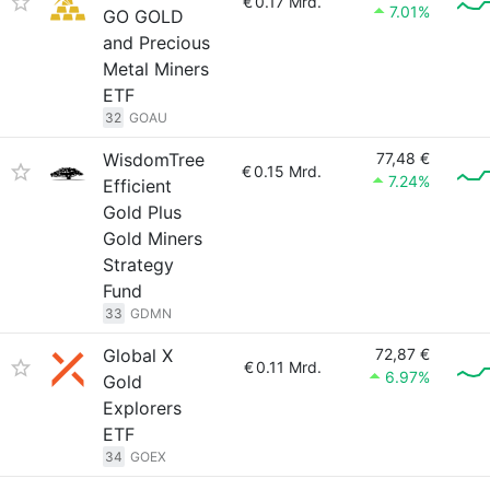
€
0.17 Mrd.
7.01%
GO GOLD
and Precious
Metal Miners
ETF
32
GOAU
WisdomTree
77,48 €
€
0.15 Mrd.
7.24%
Efficient
Gold Plus
Gold Miners
Strategy
Fund
33
GDMN
Global X
72,87 €
€
0.11 Mrd.
6.97%
Gold
Explorers
ETF
34
GOEX