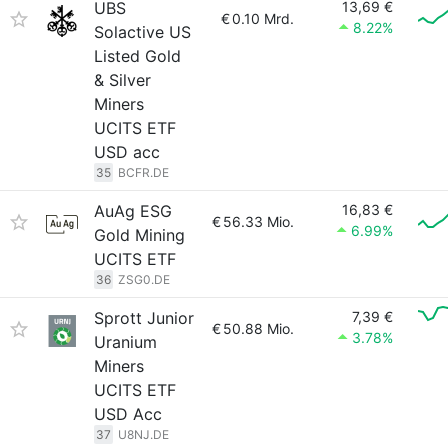
UBS
13,69 €
€
0.10 Mrd.
8.22%
Solactive US
Listed Gold
& Silver
Miners
UCITS ETF
USD acc
35
BCFR.DE
AuAg ESG
16,83 €
€
56.33 Mio.
6.99%
Gold Mining
UCITS ETF
36
ZSG0.DE
Sprott Junior
7,39 €
€
50.88 Mio.
3.78%
Uranium
Miners
UCITS ETF
USD Acc
37
U8NJ.DE