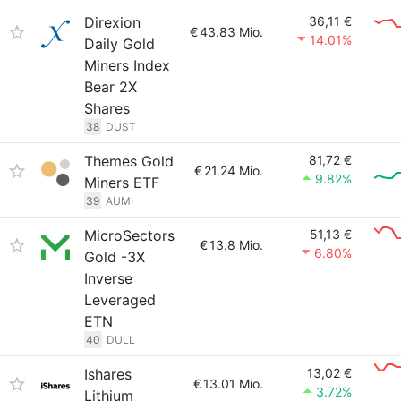
Direxion
36,11 €
€
43.83 Mio.
14.01%
Daily Gold
Miners Index
Bear 2X
Shares
38
DUST
Themes Gold
81,72 €
€
21.24 Mio.
9.82%
Miners ETF
39
AUMI
MicroSectors
51,13 €
€
13.8 Mio.
6.80%
Gold -3X
Inverse
Leveraged
ETN
40
DULL
Ishares
13,02 €
€
13.01 Mio.
3.72%
Lithium