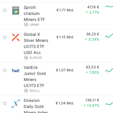
Sprott
47,16 €
€
1.71 Mrd.
2.77%
Uranium
Miners ETF
13
URNM
Global X
36,23 €
€
1.15 Mrd.
5.34%
Silver Miners
UCITS ETF
USD Acc
14
SLVR.DE
VanEck
93,53 €
€
1.07 Mrd.
7.90%
Junior Gold
Miners
UCITS ETF
15
GDXJ.L
Direxion
139,11 €
€
1.04 Mrd.
13.97%
Daily Gold
Miners Index