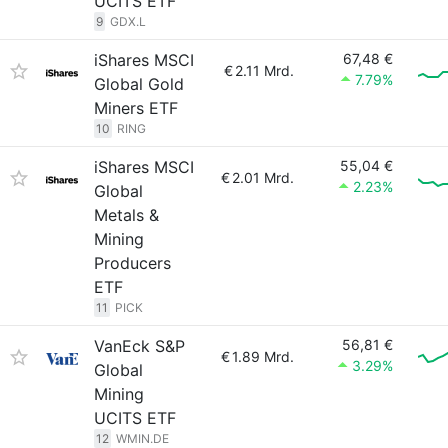
UCITS ETF
9
GDX.L
iShares MSCI
67,48 €
€
2.11 Mrd.
7.79%
Global Gold
Miners ETF
10
RING
iShares MSCI
55,04 €
€
2.01 Mrd.
2.23%
Global
Metals &
Mining
Producers
ETF
11
PICK
VanEck S&P
56,81 €
€
1.89 Mrd.
3.29%
Global
Mining
UCITS ETF
12
WMIN.DE