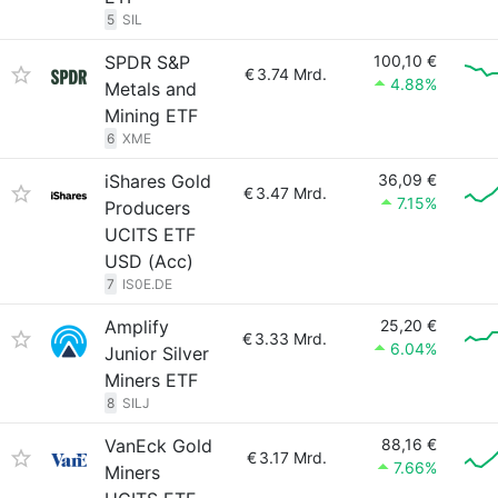
5
SIL
SPDR S&P
100,10 €
€
3.74 Mrd.
4.88%
Metals and
Mining ETF
6
XME
iShares Gold
36,09 €
€
3.47 Mrd.
7.15%
Producers
UCITS ETF
USD (Acc)
7
IS0E.DE
Amplify
25,20 €
€
3.33 Mrd.
6.04%
Junior Silver
Miners ETF
8
SILJ
VanEck Gold
88,16 €
€
3.17 Mrd.
7.66%
Miners