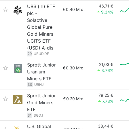
UBS (Irl) ETF
46,71 €
€
0.40 Mrd.
9.34%
plc -
Solactive
Global Pure
Gold Miners
UCITS ETF
(USD) A-dis
29
UBUD.DE
Sprott Junior
21,03 €
€
0.30 Mrd.
3.76%
Uranium
Miners ETF
30
URNJ
Sprott Junior
79,25 €
€
0.29 Mrd.
7.73%
Gold Miners
ETF
31
SGDJ
U.S. Global
38,44 €