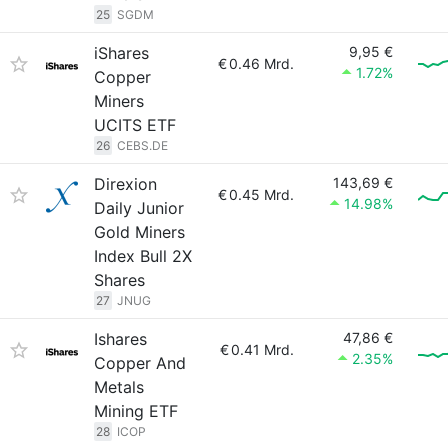
25
SGDM
iShares
9,95 €
€
0.46 Mrd.
1.72%
Copper
Miners
UCITS ETF
26
CEBS.DE
Direxion
143,69 €
€
0.45 Mrd.
14.98%
Daily Junior
Gold Miners
Index Bull 2X
Shares
27
JNUG
Ishares
47,86 €
€
0.41 Mrd.
2.35%
Copper And
Metals
Mining ETF
28
ICOP