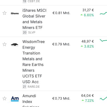
19
CEBT.DE
iShares MSCI
31,27 €
€
0.81 Mrd.
6.60%
Global Silver
and Metals
Miners ETF
20
SLVP
WisdomTree
48,97 €
€
0.79 Mrd.
3.82%
Energy
Transition
Metals and
Rare Earths
Miners
UCITS ETF
USD Acc
21
RARE.DE
Amundi
64,04 €
€
0.73 Mrd.
7.22%
Index