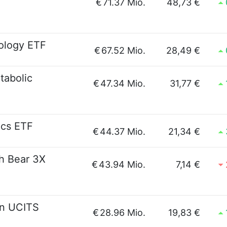
€
71.37 Mio.
48,73 €
ology ETF
€
67.52 Mio.
28,49 €
tabolic
€
47.34 Mio.
31,77 €
ics ETF
€
44.37 Mio.
21,34 €
ch Bear 3X
€
43.94 Mio.
7,14 €
on UCITS
€
28.96 Mio.
19,83 €