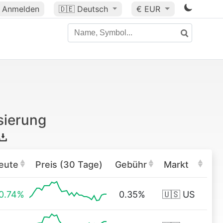
Anmelden
🇩🇪
Deutsch
€ EUR
sierung
eute
Preis (30 Tage)
Gebühr
Markt
0.74%
0.35%
🇺🇸 US