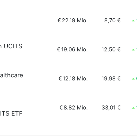
€
22.19 Mio.
8,70 €
F
h UCITS
€
19.06 Mio.
12,50 €
althcare
€
12.18 Mio.
19,98 €
€
8.82 Mio.
33,01 €
CITS ETF