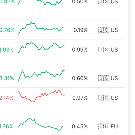
0.93%
0.50%
🇺🇸 US
0.76%
0.19%
🇺🇸 US
1.03%
0.99%
🇺🇸 US
3.31%
0.60%
🇺🇸 US
2.14%
0.97%
🇺🇸 US
1.76%
0.45%
🇪🇺 EU