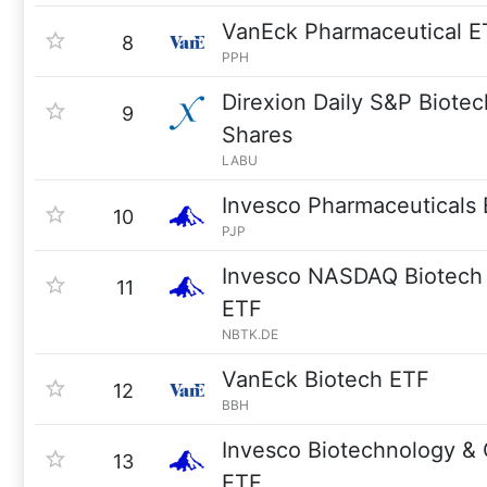
VanEck Pharmaceutical E
8
PPH
Direxion Daily S&P Biotec
9
Shares
LABU
Invesco Pharmaceuticals
10
PJP
Invesco NASDAQ Biotech
11
ETF
NBTK.DE
VanEck Biotech ETF
12
BBH
Invesco Biotechnology 
13
ETF