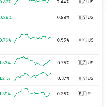
0.87%
0.44%
🇺🇸 US
0.28%
0.99%
🇺🇸 US
0.76%
0.55%
🇺🇸 US
1.33%
0.75%
🇺🇸 US
1.21%
0.37%
🇺🇸 US
1.39%
0.35%
🇪🇺 EU