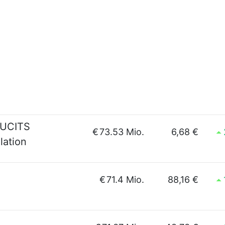
 UCITS
€
73.53 Mio.
6,68 €
ation
€
71.4 Mio.
88,16 €