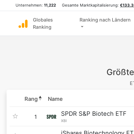
Unternehmen:
11,222
Gesamte Marktkapitalisierung:
€133.3
Globales
Ranking nach Ländern
Ranking
Größte
E
Rang
Name
SPDR S&P Biotech ETF
1
XBI
iShares Biotechnology E