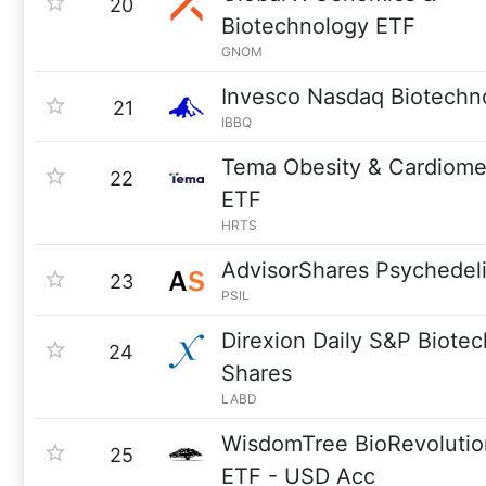
20
Biotechnology ETF
GNOM
Invesco Nasdaq Biotechn
21
IBBQ
Tema Obesity & Cardiome
22
ETF
HRTS
AdvisorShares Psychedel
23
PSIL
Direxion Daily S&P Biote
24
Shares
LABD
WisdomTree BioRevoluti
25
ETF - USD Acc