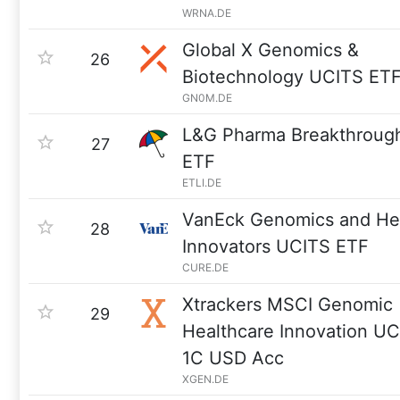
WRNA.DE
Global X Genomics &
26
Biotechnology UCITS ET
GN0M.DE
L&G Pharma Breakthroug
27
ETF
ETLI.DE
VanEck Genomics and He
28
Innovators UCITS ETF
CURE.DE
Xtrackers MSCI Genomic
29
Healthcare Innovation U
1C USD Acc
XGEN.DE