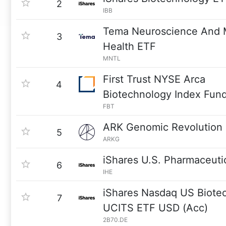
2
IBB
Tema Neuroscience And 
3
Health ETF
MNTL
First Trust NYSE Arca
4
Biotechnology Index Fun
FBT
ARK Genomic Revolution
5
ARKG
iShares U.S. Pharmaceuti
6
IHE
iShares Nasdaq US Biote
7
UCITS ETF USD (Acc)
2B70.DE