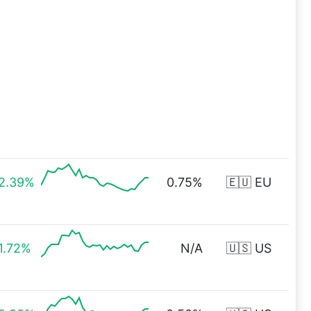
2.39%
0.75%
🇪🇺 EU
1.72%
N/A
🇺🇸 US