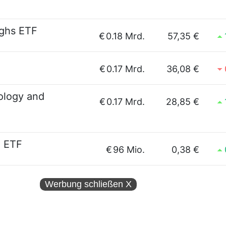
ghs ETF
€
0.18 Mrd.
57,35 €
€
0.17 Mrd.
36,08 €
ology and
€
0.17 Mrd.
28,85 €
 ETF
€
96 Mio.
0,38 €
Werbung schließen
X