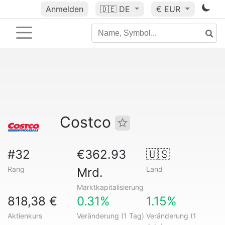
Anmelden
🇩🇪
DE
€ EUR
Costco
#32
€362.93
🇺🇸
Rang
Land
Mrd.
Marktkapitalisierung
818,38 €
0.31%
1.15%
Aktienkurs
Veränderung (1 Tag)
Veränderung (1