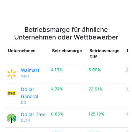
Betriebsmarge für ähnliche
Unternehmen oder Wettbewerber
Unternehmen
Betriebsmarge
Betriebsmarge
La
Diff.
Walmart
4.13%
5.09%
🇺
WMT
Dollar
4.74%
20.61%
🇺
General
DG
Dollar Tree
8.85%
125.19%
🇺
DLTR