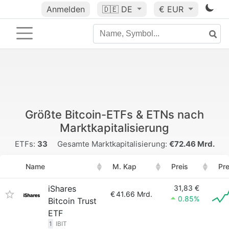
Anmelden
🇩🇪
DE
€ EUR
Größte Bitcoin-ETFs & ETNs nach
Marktkapitalisierung
ETFs:
33
Gesamte Marktkapitalisierung:
€72.46 Mrd.
Name
M. Kap
Preis
Pre
iShares
31,83 €
€
41.66 Mrd.
0.85%
Bitcoin Trust
ETF
1
IBIT