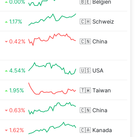
0.00%
🇧🇪
Belgien
1.17%
🇨🇭
Schweiz
0.42%
🇨🇳
China
4.54%
🇺🇸
USA
1.95%
🇹🇼
Taiwan
0.63%
🇨🇳
China
1.62%
🇨🇦
Kanada