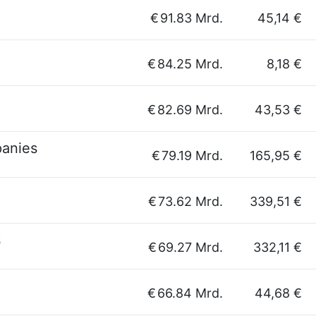
€
91.83 Mrd.
45,14 €
€
84.25 Mrd.
8,18 €
€
82.69 Mrd.
43,53 €
anies
€
79.19 Mrd.
165,95 €
€
73.62 Mrd.
339,51 €
s
€
69.27 Mrd.
332,11 €
€
66.84 Mrd.
44,68 €