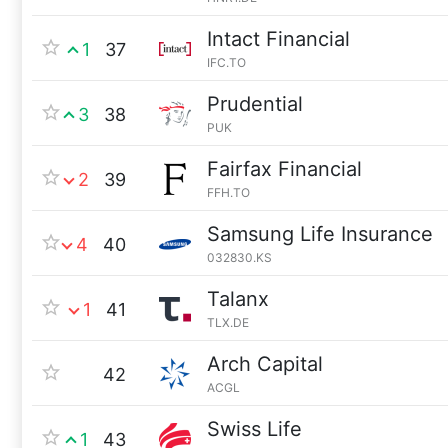
Intact Financial
1
37
IFC.TO
Prudential
3
38
PUK
Fairfax Financial
2
39
FFH.TO
Samsung Life Insurance
4
40
032830.KS
Talanx
1
41
TLX.DE
Arch Capital
42
ACGL
Swiss Life
1
43