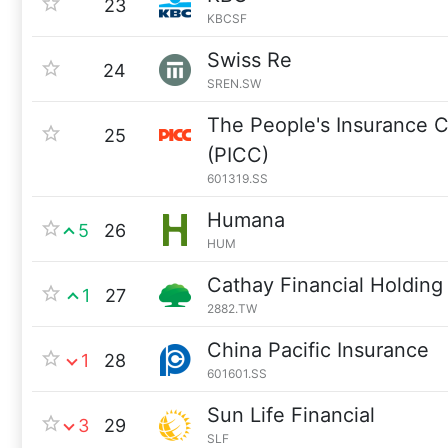
23
KBCSF
Swiss Re
24
SREN.SW
The People's Insurance
25
(PICC)
601319.SS
Humana
5
26
HUM
Cathay Financial Holding
1
27
2882.TW
China Pacific Insurance
1
28
601601.SS
Sun Life Financial
3
29
SLF