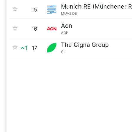
Munich RE (Münchener R
15
MUV2.DE
Aon
16
AON
The Cigna Group
1
17
CI