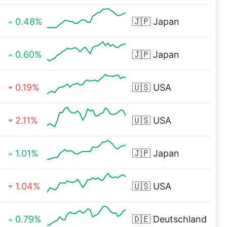
0.48%
🇯🇵
Japan
0.60%
🇯🇵
Japan
0.19%
🇺🇸
USA
2.11%
🇺🇸
USA
1.01%
🇯🇵
Japan
1.04%
🇺🇸
USA
0.79%
🇩🇪
Deutschland