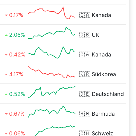
0.17%
🇨🇦
Kanada
2.06%
🇬🇧
UK
0.42%
🇨🇦
Kanada
4.17%
🇰🇷
Südkorea
0.52%
🇩🇪
Deutschland
0.67%
🇧🇲
Bermuda
0.06%
🇨🇭
Schweiz