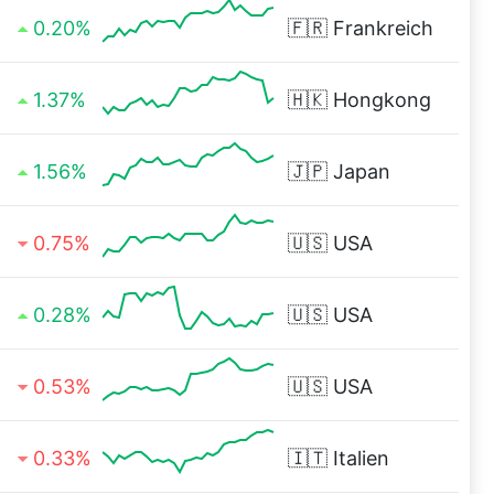
0.20%
🇫🇷
Frankreich
1.37%
🇭🇰
Hongkong
1.56%
🇯🇵
Japan
0.75%
🇺🇸
USA
0.28%
🇺🇸
USA
0.53%
🇺🇸
USA
0.33%
🇮🇹
Italien