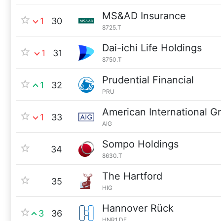
MS&AD Insurance
1
30
8725.T
Dai-ichi Life Holdings
1
31
8750.T
Prudential Financial
1
32
PRU
American International G
1
33
AIG
Sompo Holdings
34
8630.T
The Hartford
35
HIG
Hannover Rück
3
36
HNR1.DE