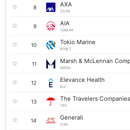
AXA
8
CS.PA
AIA
9
1299.HK
Tokio Marine
10
8766.T
Marsh & McLennan Comp
11
MRSH
Elevance Health
12
ELV
The Travelers Companie
13
TRV
Generali
14
G.MI