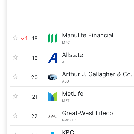
Manulife Financial
1
18
MFC
Allstate
19
ALL
Arthur J. Gallagher & Co.
20
AJG
MetLife
21
MET
Great-West Lifeco
22
GWO.TO
KBC