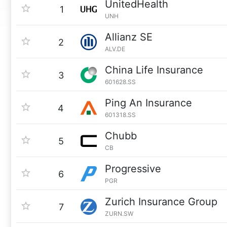
UnitedHealth
1
UNH
Allianz SE
2
ALV.DE
China Life Insurance
3
601628.SS
Ping An Insurance
4
601318.SS
Chubb
5
CB
Progressive
6
PGR
Zurich Insurance Group
7
ZURN.SW