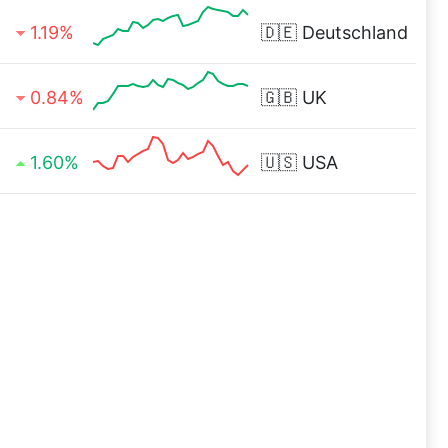
1.19%
🇩🇪
Deutschland
0.84%
🇬🇧
UK
1.60%
🇺🇸
USA