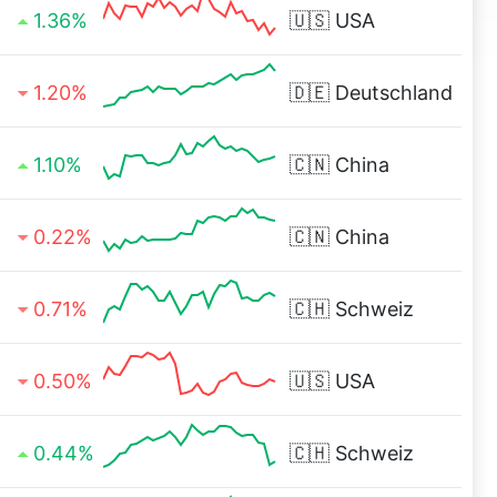
1.36%
🇺🇸
USA
1.20%
🇩🇪
Deutschland
1.10%
🇨🇳
China
0.22%
🇨🇳
China
0.71%
🇨🇭
Schweiz
0.50%
🇺🇸
USA
0.44%
🇨🇭
Schweiz