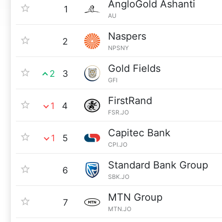
AngloGold Ashanti
1
AU
Naspers
2
NPSNY
Gold Fields
2
3
GFI
FirstRand
1
4
FSR.JO
Capitec Bank
1
5
CPI.JO
Standard Bank Group
6
SBK.JO
MTN Group
7
MTN.JO