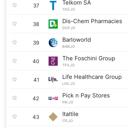
Telkom SA
37
TKG.JO
Dis-Chem Pharmacies
38
DCP.JO
Barloworld
39
BAW.JO
The Foschini Group
40
TFG.JO
Life Healthcare Group
41
LHC.JO
Pick n Pay Stores
42
PIK.JO
Italtile
43
ITE.JO