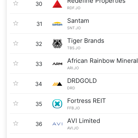
Redefine Properties
30
RDF.JO
Santam
31
SNT.JO
Tiger Brands
32
TBS.JO
African Rainbow Mineral
33
ARI.JO
DRDGOLD
34
DRD
Fortress REIT
35
FFB.JO
AVI Limited
36
AVI.JO