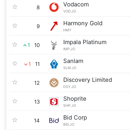
Vodacom
8
VOD.JO
Harmony Gold
9
HMY
Impala Platinum
1
10
IMP.JO
Sanlam
1
11
SLM.JO
Discovery Limited
12
DSY.JO
Shoprite
13
SHP.JO
Bid Corp
14
BID.JO