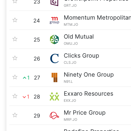
23
GRT.JO
Momentum Metropolita
24
MTM.JO
Old Mutual
25
OMU.JO
Clicks Group
26
CLS.JO
Ninety One Group
1
27
N91.L
Exxaro Resources
1
28
EXX.JO
Mr Price Group
29
MRP.JO