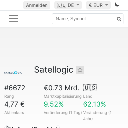
Anmelden
🇩🇪
DE
€ EUR
Satellogic
#6672
€0.73 Mrd.
🇺🇸
Rang
Marktkapitalisierung
Land
4,77 €
9.52%
62.13%
Aktienkurs
Veränderung (1 Tag)
Veränderung (1
Jahr)