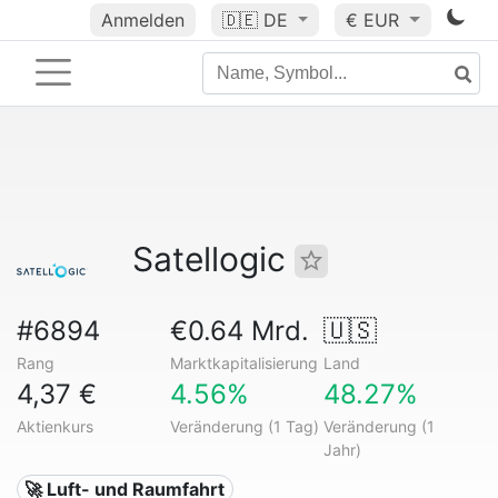
Anmelden
🇩🇪
DE
€ EUR
Satellogic
#6894
€0.64 Mrd.
🇺🇸
Rang
Marktkapitalisierung
Land
4,37 €
4.56%
48.27%
Aktienkurs
Veränderung (1 Tag)
Veränderung (1
Jahr)
🚀 Luft- und Raumfahrt