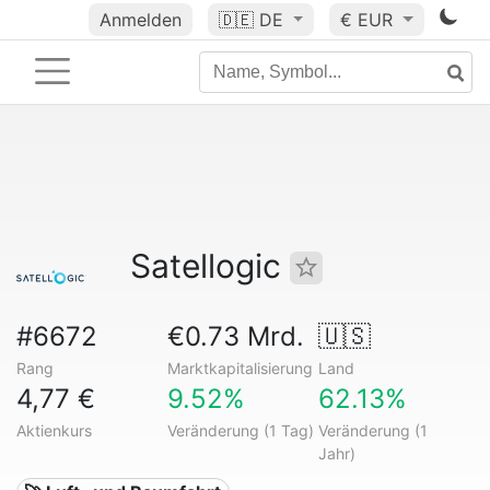
Anmelden
🇩🇪
DE
€ EUR
Satellogic
#6672
€0.73 Mrd.
🇺🇸
Rang
Marktkapitalisierung
Land
4,77 €
9.52%
62.13%
Aktienkurs
Veränderung (1 Tag)
Veränderung (1
Jahr)