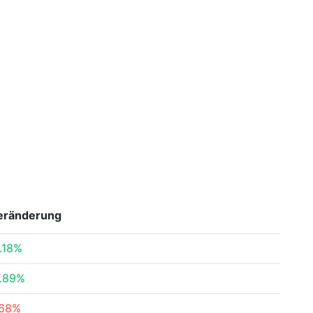
eränderung
.18%
.89%
.68%