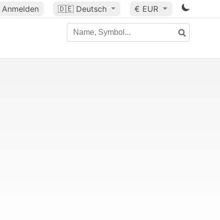
Anmelden
🇩🇪
Deutsch
€ EUR