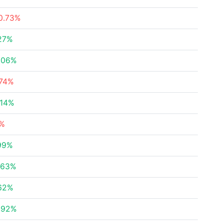
0.73%
27%
.06%
.74%
.14%
%
99%
.63%
62%
.92%