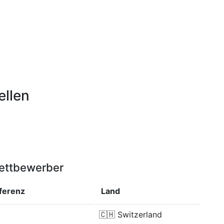
ellen
Wettbewerber
fferenz
Land
🇨🇭
Switzerland