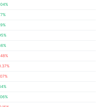
.04%
77%
99%
95%
46%
.48%
0.37%
.07%
64%
.06%