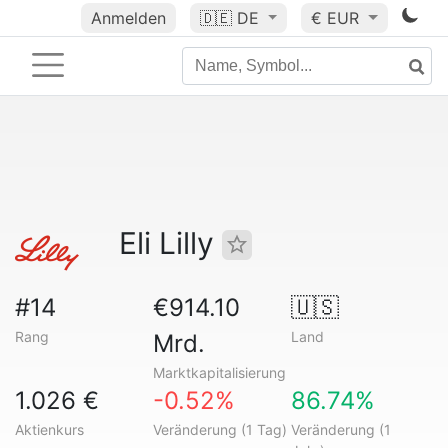
Anmelden
🇩🇪
DE
€ EUR
Eli Lilly
#14
€914.10
🇺🇸
Rang
Land
Mrd.
Marktkapitalisierung
1.026 €
-0.52%
86.74%
Aktienkurs
Veränderung (1 Tag)
Veränderung (1