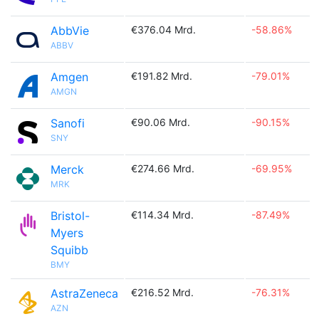
AbbVie
€376.04 Mrd.
-58.86%
ABBV
Amgen
€191.82 Mrd.
-79.01%
AMGN
Sanofi
€90.06 Mrd.
-90.15%
SNY
Merck
€274.66 Mrd.
-69.95%
MRK
Bristol-
€114.34 Mrd.
-87.49%
Myers
Squibb
BMY
AstraZeneca
€216.52 Mrd.
-76.31%
AZN