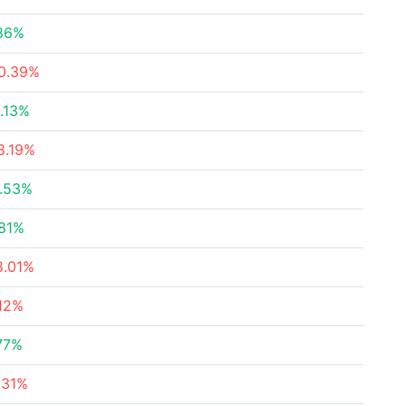
86%
0.39%
.13%
8.19%
.53%
.81%
8.01%
.12%
77%
.31%