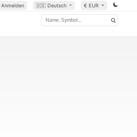
Anmelden
🇩🇪
Deutsch
€ EUR