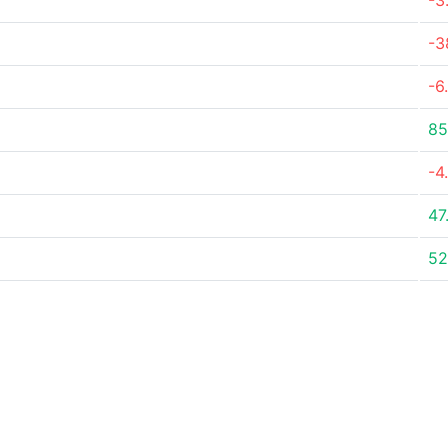
-3
-3
-6
8
-4
47
52