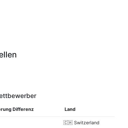
ellen
Wettbewerber
ierung
Differenz
Land
🇨🇭
Switzerland