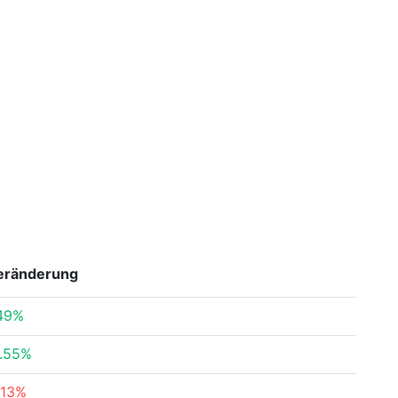
eränderung
49%
.55%
.13%