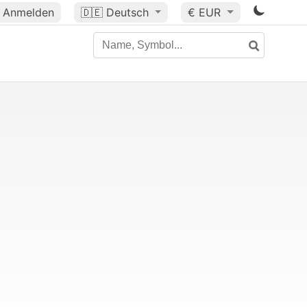
Anmelden
🇩🇪
Deutsch
€ EUR