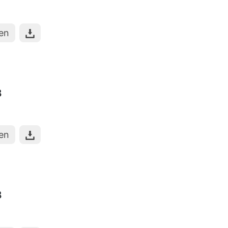
hen
8
hen
8