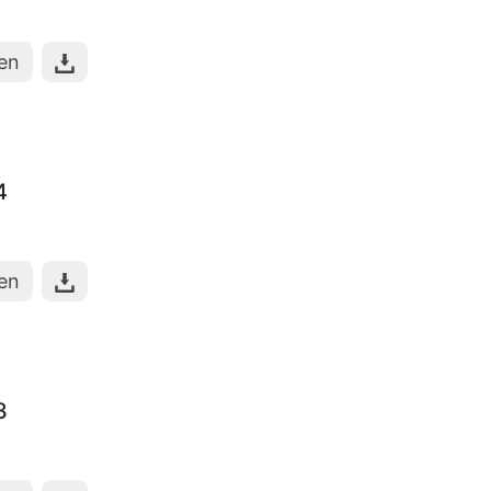
hen
4
hen
3