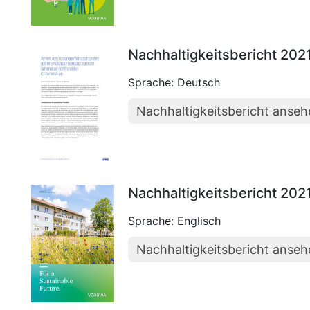
Nachhaltigkeitsbericht 202
Sprache: Deutsch
Nachhaltigkeitsbericht anse
Nachhaltigkeitsbericht 202
Sprache: Englisch
Nachhaltigkeitsbericht anse