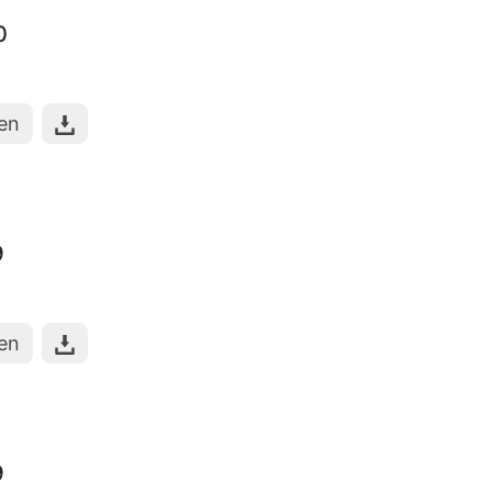
0
hen
9
hen
9