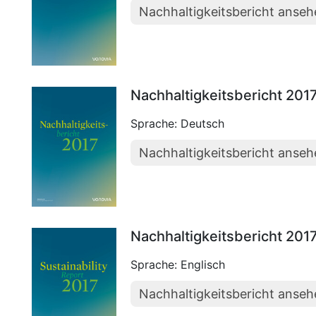
Nachhaltigkeitsbericht anse
Nachhaltigkeitsbericht 201
Sprache: Deutsch
Nachhaltigkeitsbericht anse
Nachhaltigkeitsbericht 201
Sprache: Englisch
Nachhaltigkeitsbericht anse