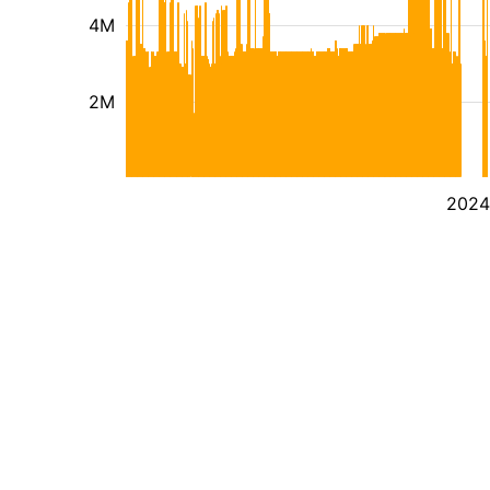
4M
2M
2024