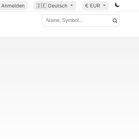
Anmelden
🇩🇪
Deutsch
€ EUR