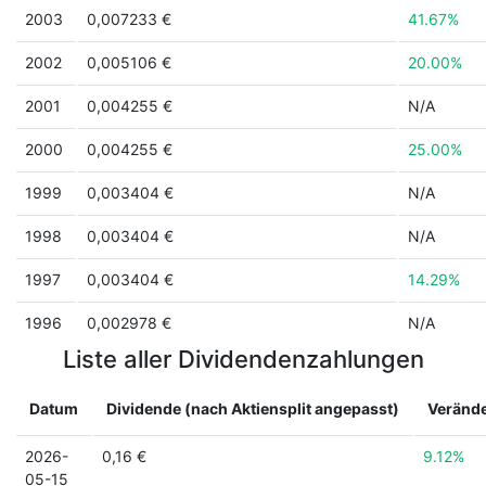
2003
0,007233 €
41.67%
2002
0,005106 €
20.00%
2001
0,004255 €
N/A
2000
0,004255 €
25.00%
1999
0,003404 €
N/A
1998
0,003404 €
N/A
1997
0,003404 €
14.29%
1996
0,002978 €
N/A
Liste aller Dividendenzahlungen
Datum
Dividende (nach Aktiensplit angepasst)
Veränd
2026-
0,16 €
9.12%
05-15