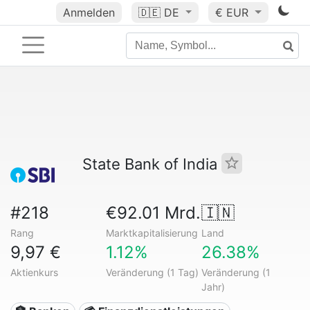
Anmelden
🇩🇪
DE
€ EUR
State Bank of India
#218
€92.01 Mrd.
🇮🇳
Rang
Marktkapitalisierung
Land
9,97 €
1.12%
26.38%
Aktienkurs
Veränderung (1 Tag)
Veränderung (1
Jahr)