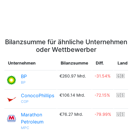
Bilanzsumme für ähnliche Unternehmen
oder Wettbewerber
Unternehmen
Bilanzsumme
Diff.
Land
BP
€260.97 Mrd.
-31.54%
🇬🇧
BP
ConocoPhillips
€106.14 Mrd.
-72.15%
🇺🇸
COP
Marathon
€76.27 Mrd.
-79.99%
🇺🇸
Petroleum
MPC