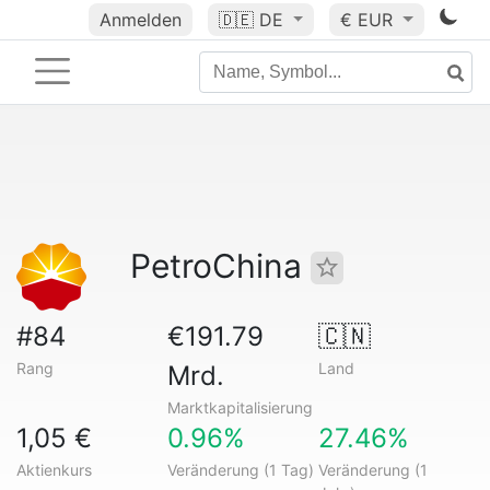
Anmelden
🇩🇪
DE
€ EUR
PetroChina
#84
€191.79
🇨🇳
Rang
Land
Mrd.
Marktkapitalisierung
1,05 €
0.96%
27.46%
Aktienkurs
Veränderung (1 Tag)
Veränderung (1