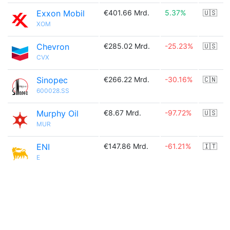
Exxon Mobil
€401.66 Mrd.
5.37%
🇺🇸
XOM
Chevron
€285.02 Mrd.
-25.23%
🇺🇸
CVX
Sinopec
€266.22 Mrd.
-30.16%
🇨🇳
600028.SS
Murphy Oil
€8.67 Mrd.
-97.72%
🇺🇸
MUR
ENI
€147.86 Mrd.
-61.21%
🇮🇹
E