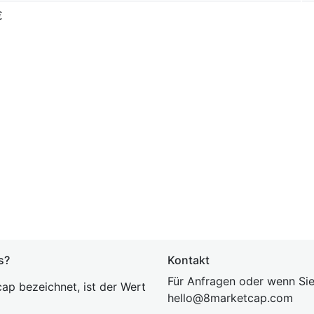
€
s?
Kontakt
Für Anfragen oder wenn Sie
ap bezeichnet, ist der Wert
hel
lo@8market
cap.com