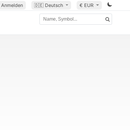
Anmelden
🇩🇪
Deutsch
€ EUR