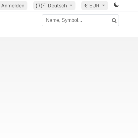
Anmelden
🇩🇪
Deutsch
€ EUR