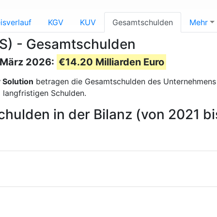
isverlauf
KGV
KUV
Gesamtschulden
Mehr
KS) - Gesamtschulden
d März 2026:
€14.20 Milliarden Euro
 Solution
betragen die Gesamtschulden des Unternehmen
langfristigen Schulden.
hulden in der Bilanz (von 2021 b