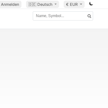
Anmelden
🇩🇪
Deutsch
€ EUR