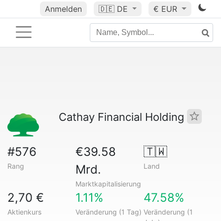
Anmelden
🇩🇪
DE
€ EUR
Cathay Financial Holding
#576
€39.58
🇹🇼
Rang
Land
Mrd.
Marktkapitalisierung
2,70 €
1.11%
47.58%
Aktienkurs
Veränderung (1 Tag)
Veränderung (1