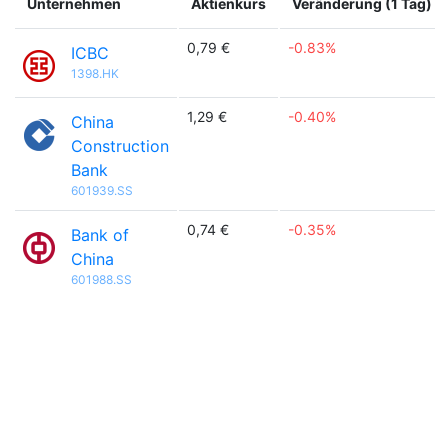
Unternehmen
Aktienkurs
Veränderung (1 Tag) %
0,79 €
-0.83%
ICBC
1398.HK
1,29 €
-0.40%
China
Construction
Bank
601939.SS
0,74 €
-0.35%
Bank of
China
601988.SS