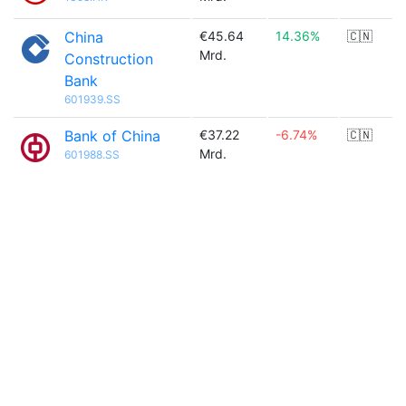
China
€45.64
14.36%
🇨🇳
Mrd.
Construction
Bank
601939.SS
Bank of China
€37.22
-6.74%
🇨🇳
Mrd.
601988.SS