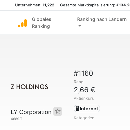
Unternehmen:
11,222
Gesamte Marktkapitalisierung:
€134.2
Globales
Ranking nach Ländern
Ranking
#1160
Rang
2,66 €
Aktienkurs
🖥️ Internet
LY Corporation
Kategorien
4689.T