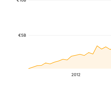
€10B
€5B
2012