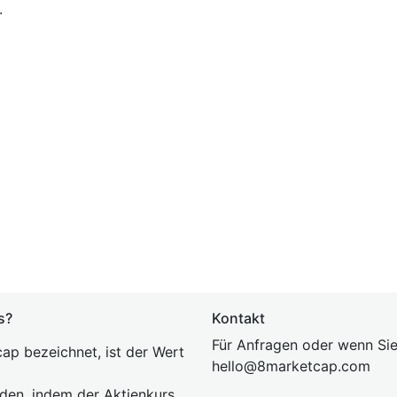
.
s?
Kontakt
Für Anfragen oder wenn Sie
ap bezeichnet, ist der Wert
hel
lo@8market
cap.com
rden, indem der Aktienkurs