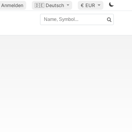
Anmelden
🇩🇪
Deutsch
€ EUR