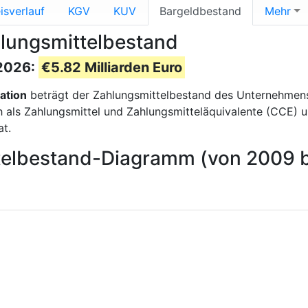
isverlauf
KGV
KUV
Bargeldbestand
Mehr
hlungsmittelbestand
 2026:
€5.82 Milliarden Euro
ation
beträgt der Zahlungsmittelbestand des Unternehme
ls Zahlungsmittel und Zahlungsmitteläquivalente (CCE) und 
t.
ttelbestand-Diagramm (von 2009 