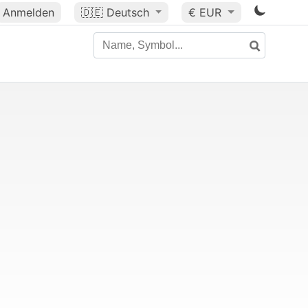
Anmelden
🇩🇪
Deutsch
€ EUR