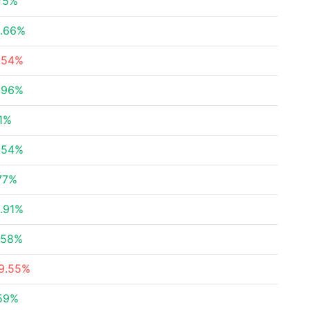
75%
.66%
.54%
.96%
11%
.54%
77%
.91%
.58%
9.55%
59%