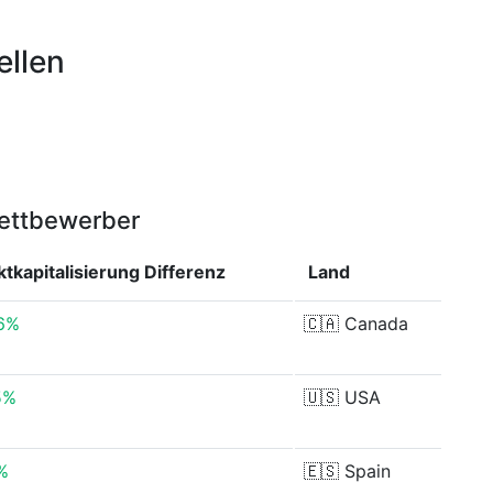
ellen
Wettbewerber
tkapitalisierung
Differenz
Land
6%
🇨🇦
Canada
5%
🇺🇸
USA
%
🇪🇸
Spain