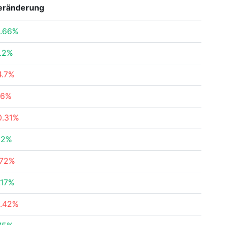
eränderung
.66%
.2%
4.7%
.6%
0.31%
.2%
.72%
.17%
1.42%