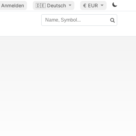
Anmelden
🇩🇪
Deutsch
€ EUR