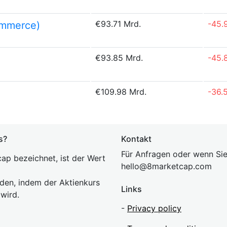
€93.71 Mrd.
-45.
ommerce)
€93.85 Mrd.
-45.
€109.98 Mrd.
-36.
s?
Kontakt
Für Anfragen oder wenn Sie
ap bezeichnet, ist der Wert
hel
lo@8market
cap.com
rden, indem der Aktienkurs
Links
 wird.
-
Privacy policy