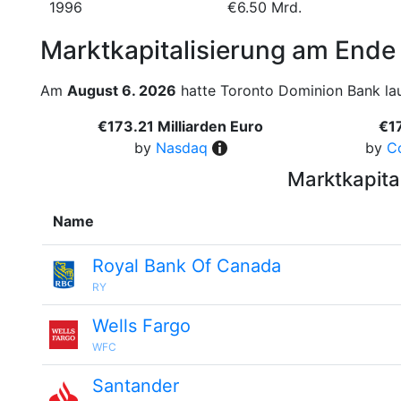
1996
€6.50 Mrd.
Marktkapitalisierung am Ende
Am
August 6. 2026
hatte Toronto Dominion Bank laut
€173.21 Milliarden Euro
€17
by
Nasdaq
by
C
Marktkapita
Name
Royal Bank Of Canada
RY
Wells Fargo
WFC
Santander