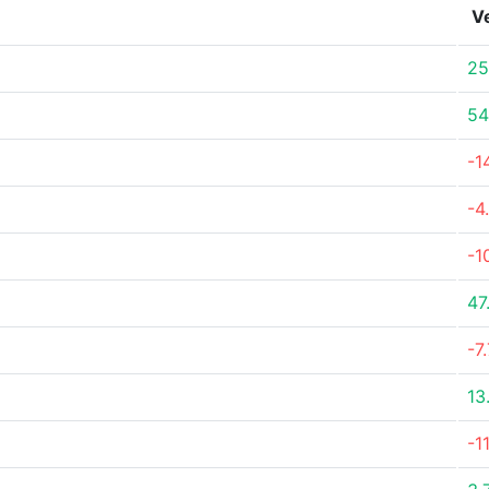
V
25
54
-1
-4
-1
47
-7
13
-1