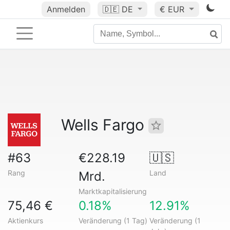
Anmelden
🇩🇪
DE
€ EUR
Wells Fargo
#63
€228.19
🇺🇸
Rang
Land
Mrd.
Marktkapitalisierung
75,46 €
0.18%
12.91%
Aktienkurs
Veränderung (1 Tag)
Veränderung (1