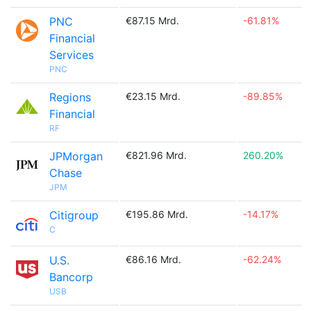
PNC
€87.15 Mrd.
-61.81%
Financial
Services
PNC
Regions
€23.15 Mrd.
-89.85%
Financial
RF
JPMorgan
€821.96 Mrd.
260.20%
Chase
JPM
Citigroup
€195.86 Mrd.
-14.17%
C
U.S.
€86.16 Mrd.
-62.24%
Bancorp
USB