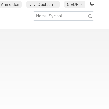
Anmelden
🇩🇪
Deutsch
€ EUR