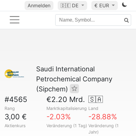
Anmelden
🇩🇪
DE
€ EUR
Saudi International
Petrochemical Company
(Sipchem)
#4565
€2.20 Mrd.
🇸🇦
Rang
Marktkapitalisierung
Land
3,00 €
-2.03%
-28.88%
Aktienkurs
Veränderung (1 Tag)
Veränderung (1
Jahr)