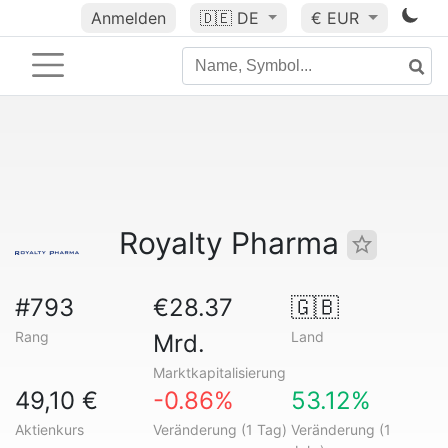
Anmelden
🇩🇪
DE
€ EUR
Royalty Pharma
#793
€28.37
🇬🇧
Rang
Land
Mrd.
Marktkapitalisierung
49,10 €
-0.86%
53.12%
Aktienkurs
Veränderung (1 Tag)
Veränderung (1