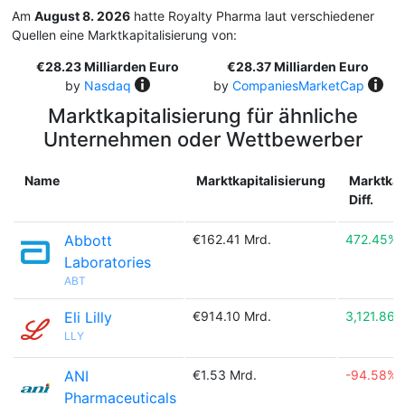
Am
August 8. 2026
hatte Royalty Pharma laut verschiedener
Quellen eine Marktkapitalisierung von:
€28.23 Milliarden Euro
€28.37 Milliarden Euro
by
Nasdaq
by
CompaniesMarketCap
Marktkapitalisierung für ähnliche
Unternehmen oder Wettbewerber
Name
Marktkapitalisierung
Marktkap
Diff.
Abbott
€162.41 Mrd.
472.45%
Laboratories
ABT
Eli Lilly
€914.10 Mrd.
3,121.86%
LLY
ANI
€1.53 Mrd.
-94.58%
Pharmaceuticals