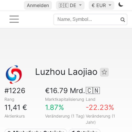
Anmelden
🇩🇪
DE
€ EUR
Luzhou Laojiao
#1226
€16.79 Mrd.
🇨🇳
Rang
Marktkapitalisierung
Land
11,41 €
1.87%
-22.23%
Aktienkurs
Veränderung (1 Tag)
Veränderung (1
Jahr)