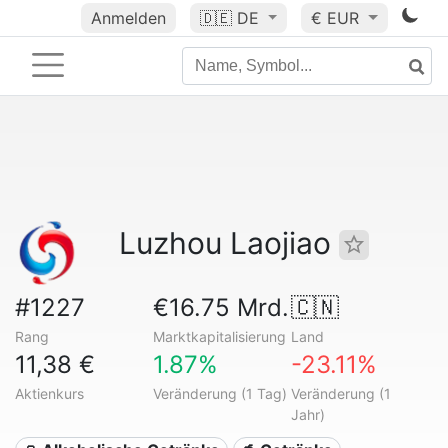
Anmelden
🇩🇪
DE
€ EUR
Luzhou Laojiao
#1227
€16.75 Mrd.
🇨🇳
Rang
Marktkapitalisierung
Land
11,38 €
1.87%
-23.11%
Aktienkurs
Veränderung (1 Tag)
Veränderung (1
Jahr)