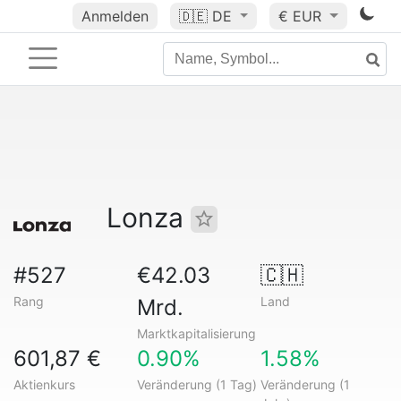
Anmelden
🇩🇪
DE
€ EUR
Lonza
#527
€42.03
🇨🇭
Rang
Land
Mrd.
Marktkapitalisierung
601,87 €
0.90%
1.58%
Aktienkurs
Veränderung (1 Tag)
Veränderung (1