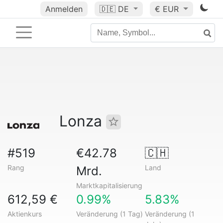
Anmelden
🇩🇪
DE
€ EUR
Lonza
#519
€42.78
🇨🇭
Rang
Land
Mrd.
Marktkapitalisierung
612,59 €
0.99%
5.83%
Aktienkurs
Veränderung (1 Tag)
Veränderung (1