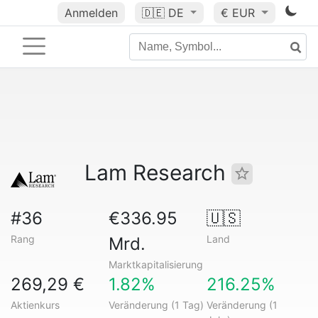
Anmelden
🇩🇪
DE
€ EUR
Lam Research
#36
€336.95
🇺🇸
Rang
Land
Mrd.
Marktkapitalisierung
269,29 €
1.82%
216.25%
Aktienkurs
Veränderung (1 Tag)
Veränderung (1