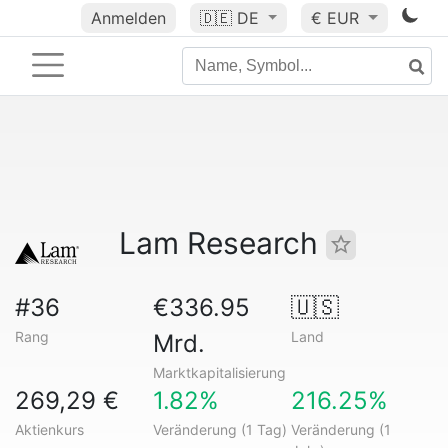
Anmelden
🇩🇪
DE
€ EUR
Lam Research
#36
€336.95
🇺🇸
Rang
Land
Mrd.
Marktkapitalisierung
269,29 €
1.82%
216.25%
Aktienkurs
Veränderung (1 Tag)
Veränderung (1