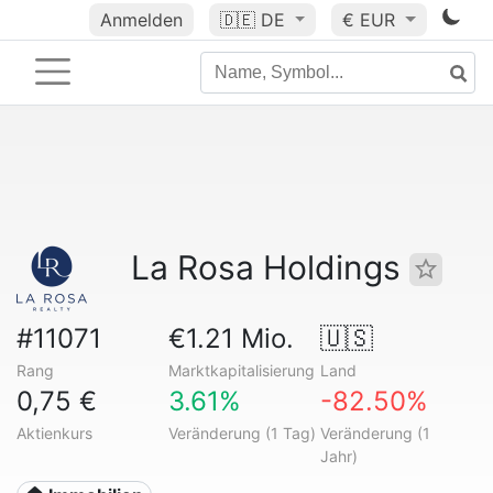
Anmelden
🇩🇪
DE
€ EUR
La Rosa Holdings
#11071
€1.21 Mio.
🇺🇸
Rang
Marktkapitalisierung
Land
0,75 €
3.61%
-82.50%
Aktienkurs
Veränderung (1 Tag)
Veränderung (1
Jahr)