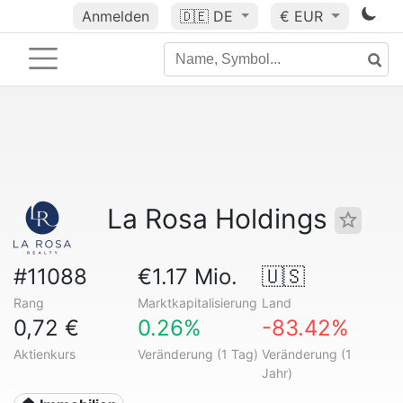
Anmelden
🇩🇪
DE
€ EUR
La Rosa Holdings
#11088
€1.17 Mio.
🇺🇸
Rang
Marktkapitalisierung
Land
0,72 €
0.26%
-83.42%
Aktienkurs
Veränderung (1 Tag)
Veränderung (1
Jahr)