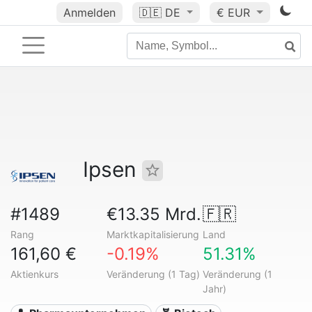
Anmelden
🇩🇪
DE
€ EUR
Ipsen
#1489
€13.35 Mrd.
🇫🇷
Rang
Marktkapitalisierung
Land
161,60 €
-0.19%
51.31%
Aktienkurs
Veränderung (1 Tag)
Veränderung (1
Jahr)