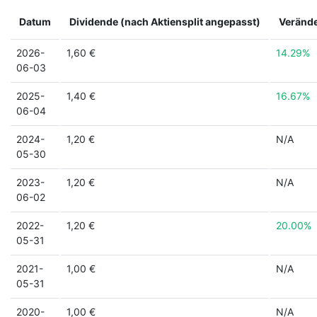
Datum
Dividende (nach Aktiensplit angepasst)
Veränd
2026-
1,60 €
14.29%
06-03
2025-
1,40 €
16.67%
06-04
2024-
1,20 €
N/A
05-30
2023-
1,20 €
N/A
06-02
2022-
1,20 €
20.00%
05-31
2021-
1,00 €
N/A
05-31
2020-
1,00 €
N/A