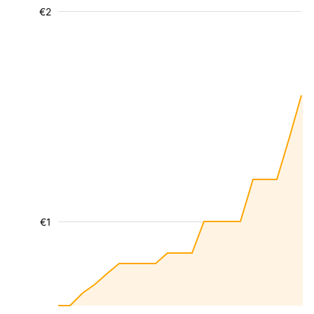
€2
€1