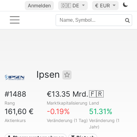
Anmelden
🇩🇪
DE
€ EUR
Ipsen
#1488
€13.35 Mrd.
🇫🇷
Rang
Marktkapitalisierung
Land
161,60 €
-0.19%
51.31%
Aktienkurs
Veränderung (1 Tag)
Veränderung (1
Jahr)