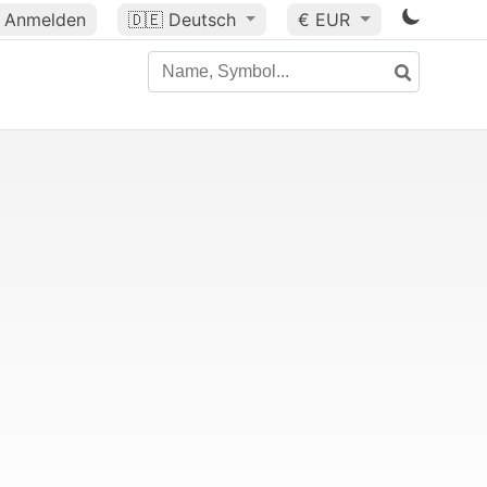
Anmelden
🇩🇪
Deutsch
€ EUR