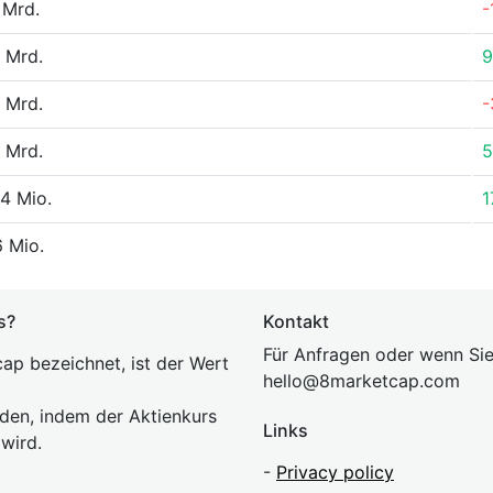
 Mrd.
-
 Mrd.
9
 Mrd.
-
 Mrd.
5
4 Mio.
1
 Mio.
s?
Kontakt
Für Anfragen oder wenn Sie
ap bezeichnet, ist der Wert
hel
lo@8market
cap.com
rden, indem der Aktienkurs
Links
 wird.
-
Privacy policy