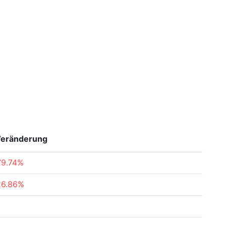
eränderung
79.74%
26.86%