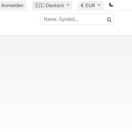
Anmelden
🇩🇪
Deutsch
€ EUR