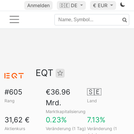
Anmelden
🇩🇪
DE
€ EUR
EQT
#605
€36.96
🇸🇪
Rang
Land
Mrd.
Marktkapitalisierung
31,62 €
0.23%
7.13%
Aktienkurs
Veränderung (1 Tag)
Veränderung (1