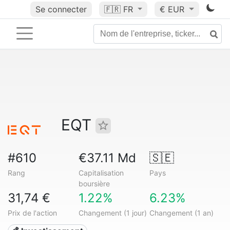
Se connecter
🇫🇷
FR
€ EUR
EQT
#610
€37.11 Md
🇸🇪
Rang
Capitalisation
Pays
boursière
31,74 €
1.22%
6.23%
Prix de l'action
Changement (1 jour)
Changement (1 an)