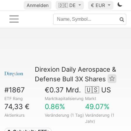
Anmelden
🇩🇪
DE
€ EUR
Direxion Daily Aerospace &
Defense Bull 3X Shares
#1867
€0.37 Mrd.
🇺🇸 US
ETF Rang
Marktkapitalisierung
Markt
74,33 €
0.86%
49.07%
Aktienkurs
Veränderung (1 Tag)
Veränderung (1
Jahr)